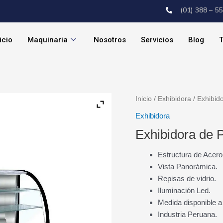
(01) 388 – 5
icio
Maquinaria
Nosotros
Servicios
Blog
T
Inicio
/
Exhibidora
/ Exhibid
Exhibidora
Exhibidora de 
Estructura de Acero
Vista Panorámica.
Repisas de vidrio.
Iluminación Led.
Medida disponible a
Industria Peruana.