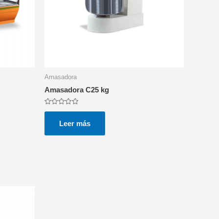
Amasadora
Amasadora C25 kg
Valorado
con
0
Leer más
de
5