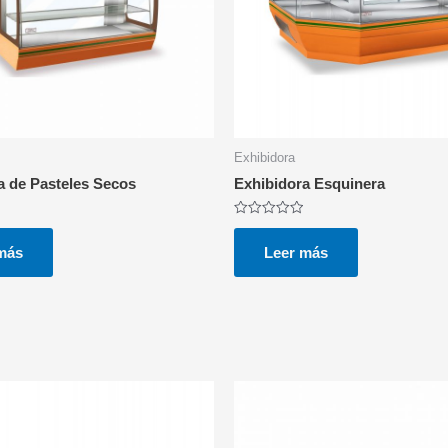
Exhibidora
a de Pasteles Secos
Exhibidora Esquinera
Valorado
con
0
más
Leer más
de
5