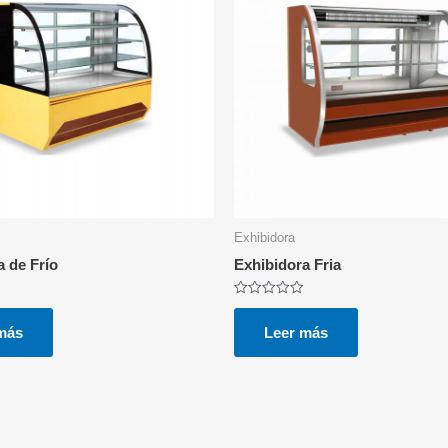
Exhibidora
a de Frío
Exhibidora Fria
Valorado
con
0
más
Leer más
de
5