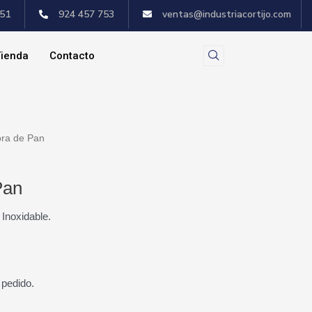
551
924 457 753
ventas@industriacortijo.com
ienda
Contacto
ora de Pan
Pan
 Inoxidable.
 pedido.