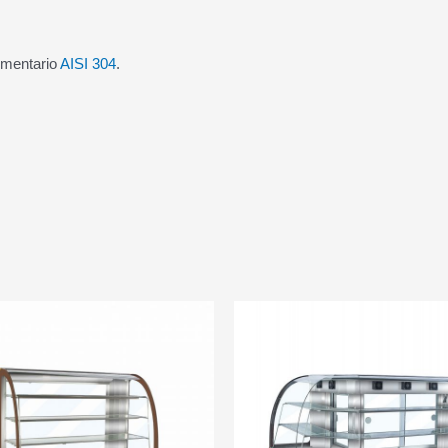
imentario
AISI 304
.