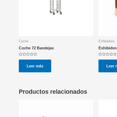
Coche
Exhibidora
Coche 72 Bandejas
Exhibidor
Valorado
Valorado
con
con
0
0
Leer más
Leer 
de
de
5
5
Productos relacionados