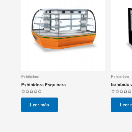
Exhibidora
Exhibidora
Exhibidor
Exhibidora Esquinera
Valorado
Valorado
con
con
0
0
Leer 
Leer más
de
de
5
5