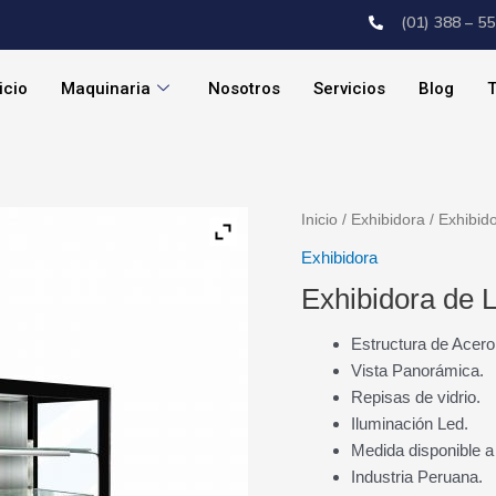
(01) 388 – 5
icio
Maquinaria
Nosotros
Servicios
Blog
T
Inicio
/
Exhibidora
/ Exhibid
Exhibidora
Exhibidora de 
Estructura de Acero
Vista Panorámica.
Repisas de vidrio.
Iluminación Led.
Medida disponible a
Industria Peruana.