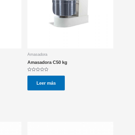
Amasadora
Amasadora C50 kg
Valorado
con
0
Leer más
de
5