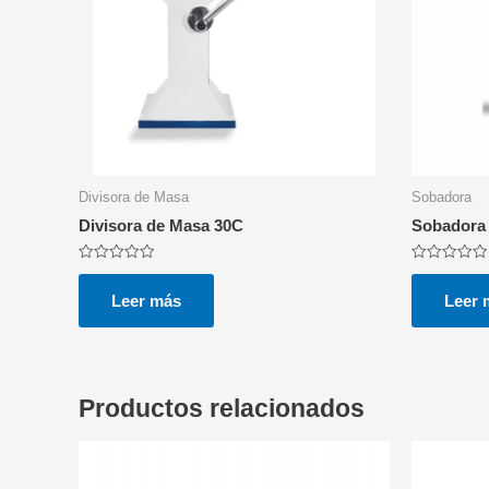
Divisora de Masa
Sobadora
Divisora de Masa 30C
Sobadora
Valorado
Valorado
con
con
0
0
Leer más
Leer 
de
de
5
5
Productos relacionados