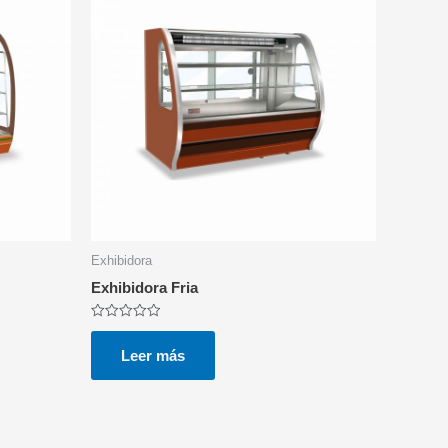
Exhibidora
Exhibidora Fria
Valorado
con
0
Leer más
de
5