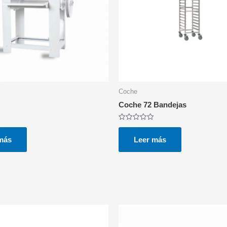
Coche
Coche 72 Bandejas
Valorado
con
0
más
Leer más
de
5