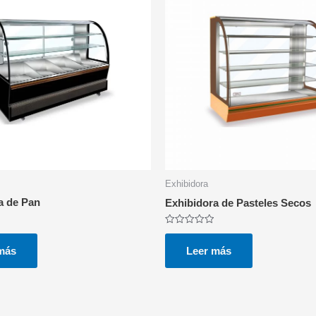
Exhibidora
a de Pan
Exhibidora de Pasteles Secos
Valorado
con
más
0
Leer más
de
5