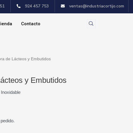
551
924 457 753
ventas@industriacortijo.com
ienda
Contacto
ora de Lácteos y Embutidos
Lácteos y Embutidos
 Inoxidable
 pedido.