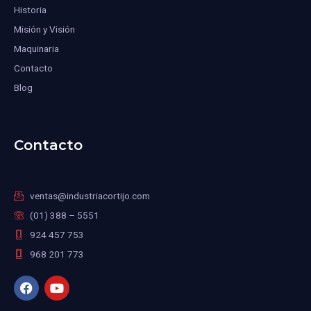
Historia
Misión y Visión
Maquinaria
Contacto
Blog
Contacto
ventas@industriacortijo.com
(01) 388 – 5551
924 457 753
968 201 773
F
Y
a
o
c
u