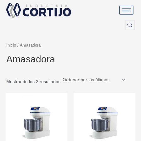
Ordenado
Ir
por
al
los
últimos
contenido
Inicio
/ Amasadora
Amasadora
Mostrando los 2 resultados