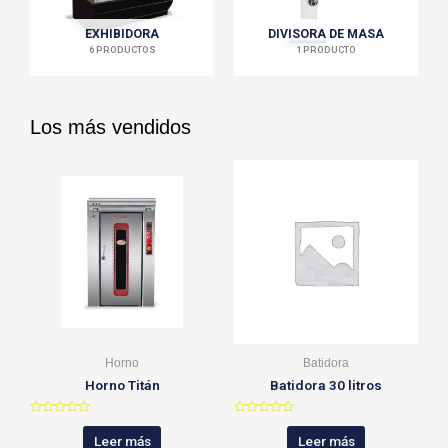
EXHIBIDORA
DIVISORA DE MASA
6 PRODUCTOS
1 PRODUCTO
Los más vendidos
Horno
Batidora
Horno Titán
Batidora 30 litros
V
V
a
a
Leer más
Leer más
l
l