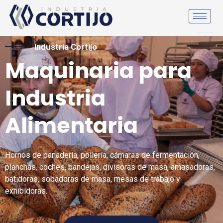
Ir
al
contenido
Industria Cortijo
Maquinaria para
Inicio
Industria
Alimentaria
Hornos de panadería, pollería, cámaras de fermentación,
planchas, coches, bandejas, divisoras de masa, amasadoras,
batidoras, sobadoras de masa, mesas de trabajo y
exhibidoras.