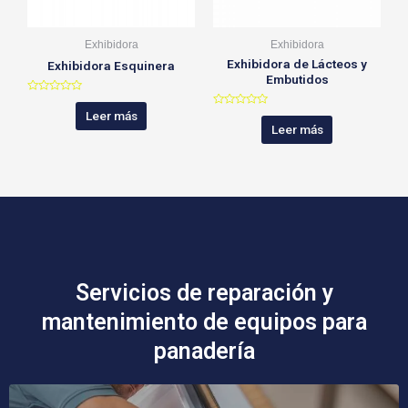
Exhibidora
Exhibidora
Exhibidora de Lácteos y
Exhibidora Esquinera
Embutidos
V
a
Leer más
V
l
a
Leer más
o
l
r
o
a
r
d
a
o
d
c
o
o
c
n
o
0
n
d
0
e
d
5
e
5
Servicios de reparación y
mantenimiento de equipos para
panadería